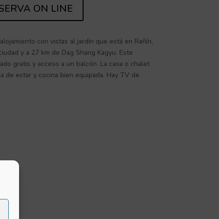
SERVA ON LINE
jamiento con vistas al jardín que está en Rañín,
ciudad y a 27 km de Dag Shang Kagyu. Este
ado gratis y acceso a un balcón. La casa o chalet
ala de estar y cocina bien equipada. Hay TV de