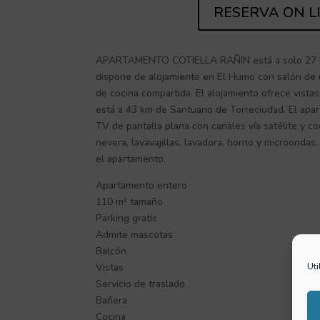
RESERVA ON L
APARTAMENTO COTIELLA RAÑIN está a solo 27 
dispone de alojamiento en El Humo con salón de
de cocina compartida. El alojamiento ofrece vistas
está a 43 km de Santuario de Torreciudad. El apar
TV de pantalla plana con canales vía satélite y c
nevera, lavavajillas, lavadora, horno y microondas
el apartamento.
Apartamento entero
110 m² tamaño
Parking gratis
Admite mascotas
Balcón
Uti
Vistas
Servicio de traslado
Bañera
Cocina