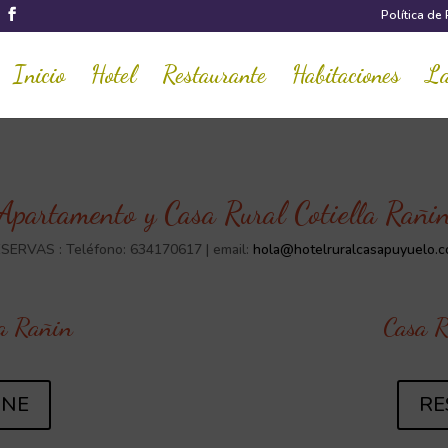
Política de
Inicio
Hotel
Restaurante
Habitaciones
La
Apartamento y Casa Rural Cotiella Rañi
SERVAS : Teléfono: 634170617 | email:
hola@hotelruralcasapuyuelo.
la Rañin
Casa R
INE
RE