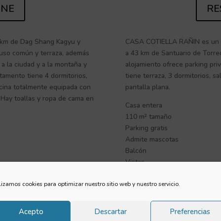
INE
RE
km de Dag Shang Kagyu y
CASA COTIELLA RAÑIN es un alo
 uso común y terraza, además
a 43 km de Santuario de Torre
 a la ciudad y a la montaña y
alojamiento ofrece parking priv
tamento tiene 4 dormitorios,
tiene terraza, 3 dormitorios, s
ocina totalmente equipada con
pantalla plana.
. Hay toallas y ropa de cama en
Casa entera
110 m² tamaño
Parking gratis
Admite mascotas
Balcón
Vistas
Cocina
lizamos cookies para optimizar nuestro sitio web y nuestro servicio.
Terraza
TV de pantalla plana
Parking gratis
Acepto
Descartar
Preferencias
Dormitorio 1:
1 cama doble