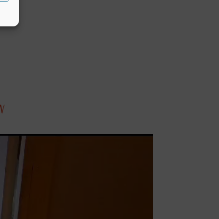
ales
N