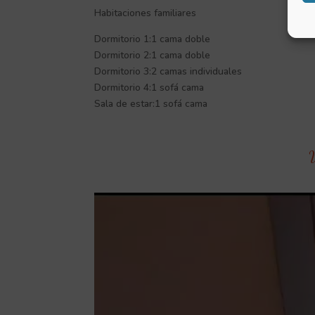
Habitaciones familiares
Dormitorio 1:1 cama doble
Dormitorio 2:1 cama doble
Dormitorio 3:2 camas individuales
Dormitorio 4:1 sofá cama
Sala de estar:1 sofá cama