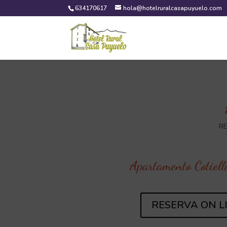
634170617
hola@hotelruralcasapuyuelo.com
RE
Apartamento Cotiel
RESERVA ON L