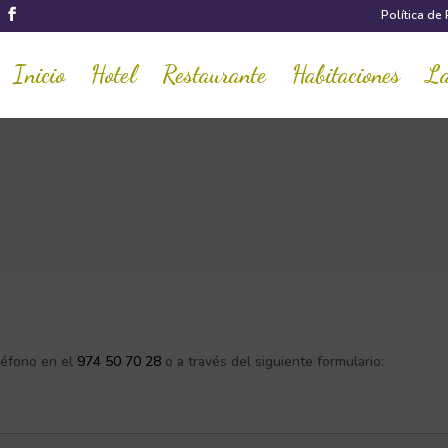
Política de
Inicio
Hotel
Restaurante
Habitaciones
La
léfono en el
974 50 70 28
o a través del siguiente formulario: