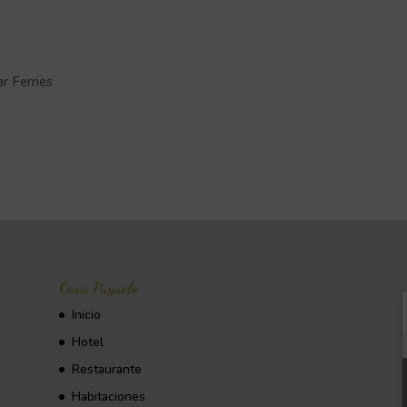
r Ferries
Casa Puyuelo
Inicio
Hotel
Restaurante
Habitaciones