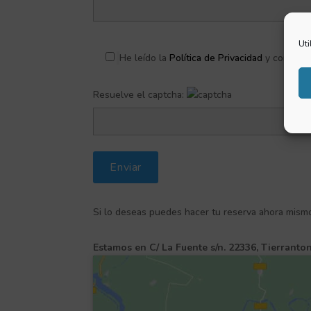
Uti
He leído la
Política de Privacidad
y consient
Resuelve el captcha:
Alternative:
Si lo deseas puedes hacer tu reserva ahora mism
Estamos en C/ La Fuente s/n. 22336, Tierranton