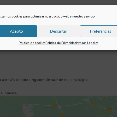
lizamos cookies para optimizar nuestro sitio web y nuestro servicio.
o que registren los datos de este formulario.
Acepto
Descartar
Preferencias
Política de cookies
Política de Privacidad
Avisos Legales
o a través de
booking.com
sin salir de nuestra página:
a, huesca.