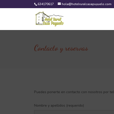
634170617
hola@hotelruralcasapuyuelo.com
Contacto y reservas
Puedes ponerte en contacto con nosotros por te
Nombre y apellidos (requerido)