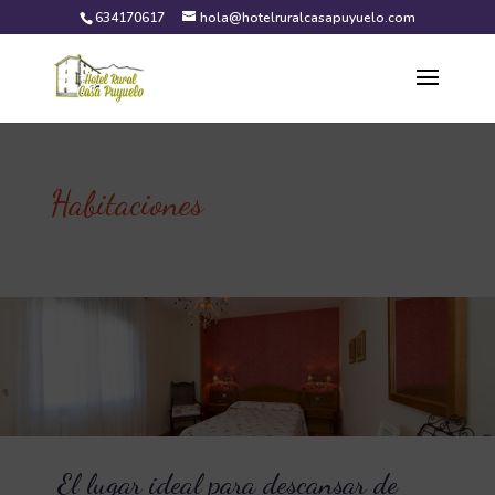
634170617
hola@hotelruralcasapuyuelo.com
Habitaciones
El lugar ideal para descansar de